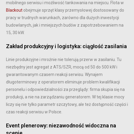
mobilnego serwisu i możliwość tankowania na miejscu. Flota w
Blackout
obejmuje sprzęt klasy przemysłowej dostosowany do
pracy w trudnych warunkach, zarówno dla dużych inwestycji
budowlanych, jak i mniejszych budów z zapotrzebowaniem na
15, 30 kW.
Zakład produkcyjny i logistyka: ciągłość zasilania
Linie produkcyjne i mroźnie nie tolerują przerw w zasilaniu. Tu
niezbędny jest agregat z ATS/SZR, mocą od 50 do 500 kW i
gwarantowanym czasem reakcji serwisu. Wynajem
długoterminowy z operatorem eliminuje problem kwalifikacji
personelu i odpowiedzialności za przeglądy: firma skupia się na
produkcji, a nie na zarządzaniu generatorem. W tej klasie mocy
liczy się nie tylko parametr szczytowy, ale też dostępność części i
czas reakcji serwisu w Polsce.
Event plenerowy: niezawodność widoczna na
scenie