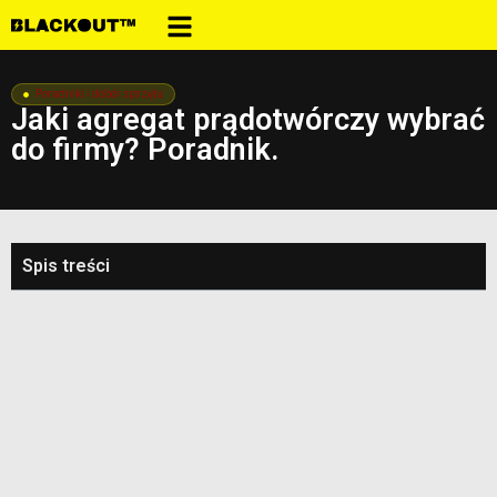
Poradniki i dobór sprzętu
Jaki agregat prądotwórczy wybrać
do firmy? Poradnik.
Spis treści
Jak obliczyć, ile kW agregatu naprawdę potrzebujesz
Diesel, benzyna czy inwerter: jak wybrać agregat
prądotwórczy dla firmy
Funkcje techniczne, które robią różnicę w awaryjnym
zasilaniu firmy
Realne koszty posiadania agregatu: co producenci rzadko