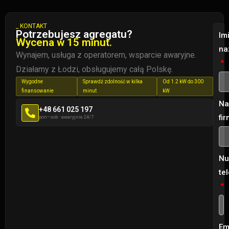
_ KONTAKT
Potrzebujesz agregatu?
Imi
Wycena w 15 minut.
na
Wynajem, usługa z operatorem, wsparcie awaryjne.
Działamy z Łodzi, obsługujemy całą Polskę.
Wygodne
Sprawdź zdolność w kilka
Od 1.2 kW do 300
finansowanie
minut
kW
Na
+48 661 025 197
fi
pon–sob
·
awaryjnie 24/7
Nu
te
Em