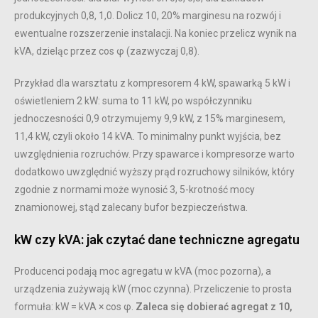
produkcyjnych 0,8, 1,0. Dolicz 10, 20% marginesu na rozwój i
ewentualne rozszerzenie instalacji. Na koniec przelicz wynik na
kVA, dzieląc przez cos φ (zazwyczaj 0,8).
Przykład dla warsztatu z kompresorem 4 kW, spawarką 5 kW i
oświetleniem 2 kW: suma to 11 kW, po współczynniku
jednoczesności 0,9 otrzymujemy 9,9 kW, z 15% marginesem,
11,4 kW, czyli około 14 kVA. To minimalny punkt wyjścia, bez
uwzględnienia rozruchów. Przy spawarce i kompresorze warto
dodatkowo uwzględnić wyższy prąd rozruchowy silników, który
zgodnie z normami może wynosić 3, 5-krotność mocy
znamionowej, stąd zalecany bufor bezpieczeństwa.
kW czy kVA: jak czytać dane techniczne agregatu
Producenci podają moc agregatu w kVA (moc pozorna), a
urządzenia zużywają kW (moc czynna). Przeliczenie to prosta
formuła: kW = kVA × cos φ.
Zaleca się dobierać agregat z 10,