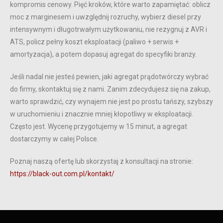
kompromis cenowy. Pięć kroków, które warto zapamiętać: oblicz
moc z marginesem i uwzględnij rozruchy, wybierz diesel przy
intensywnym i długotrwałym użytkowaniu, nie rezygnuj z AVR i
ATS, policz pełny koszt eksploatacji (paliwo + serwis +
amortyzacja), a potem dopasuj agregat do specyfiki branży.
Jeśli nadal nie jesteś pewien, jaki agregat prądotwórczy wybrać
do firmy, skontaktuj się z nami. Zanim zdecydujesz się na zakup,
warto sprawdzić, czy wynajem nie jest po prostu tańszy, szybszy
w uruchomieniu i znacznie mniej kłopotliwy w eksploatacji.
Często jest. Wycenę przygotujemy w 15 minut, a agregat
dostarczymy w całej Polsce.
Poznaj naszą ofertę lub skorzystaj z konsultacji na stronie:
https://black-out.com.pl/kontakt/