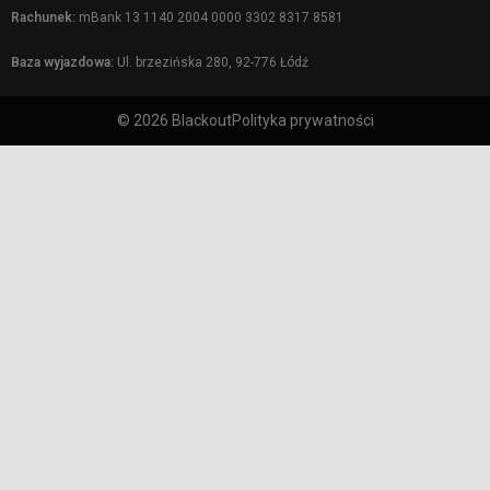
Rachunek:
mBank 13 1140 2004 0000 3302 8317 8581
Baza wyjazdowa:
Ul. brzezińska 280, 92-776 Łódź
© 2026 Blackout
Polityka prywatności