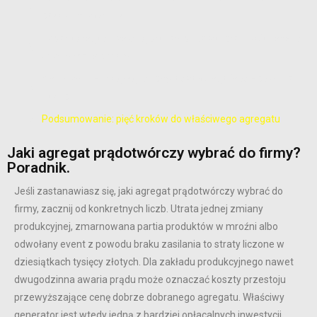
pokazują w cenniku
Dobór agregatu według branży: budowa, produkcja i event
to trzy różne światy
Kiedy wynajem agregatu prądotwórczego jest lepszy niż
zakup
Podsumowanie: pięć kroków do właściwego agregatu
Jaki agregat prądotwórczy wybrać do firmy?
Poradnik.
Jeśli zastanawiasz się, jaki agregat prądotwórczy wybrać do
firmy, zacznij od konkretnych liczb. Utrata jednej zmiany
produkcyjnej, zmarnowana partia produktów w mroźni albo
odwołany event z powodu braku zasilania to straty liczone w
dziesiątkach tysięcy złotych. Dla zakładu produkcyjnego nawet
dwugodzinna awaria prądu może oznaczać koszty przestoju
przewyższające cenę dobrze dobranego agregatu. Właściwy
generator jest wtedy jedną z bardziej opłacalnych inwestycji,