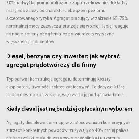
20% nadwyżką ponad obliczone zapotrzebowanie
, dokładny
margines zależy od charakteru obciążeń i poziomu
akceptowanego ryzyka. Agregat pracujący w zakresie 65, 75%
nominalnej mocy zazwyczaj starzeje się wolniej i lepiej reaguje
na nagłe zmiany obciążenia, co potwierdzają wytyczne
większości producentów.
Diesel, benzyna czy inwerter: jak wybrać
agregat prądotwórczy dla firmy
Typ paliwa i konstrukcja agregatu determinują koszty
eksploatacji, trwałość i zakres zastosowań. To decyzja, którą
trudno odwrócić po zakupie, więc warto ją podjąć świadomie.
Kiedy diesel jest najbardziej opłacalnym wyborem
Agregaty dieselowe dominują w zastosowaniach komercyjnych
z trzech konkretnych powodów: zużywają do 40% mniej paliwa
niż benzyniaki, mają dłuższą żywotność silnika i utrzymują