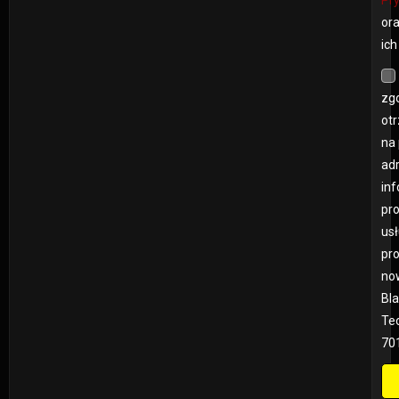
Pr
ora
ich
zg
ot
na
adr
inf
pr
us
pr
no
Bla
Teo
70