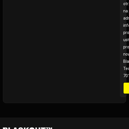
ot
na
adr
inf
pr
us
pr
no
Bla
Teo
70