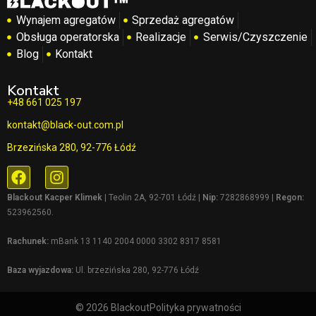
Wynajem agregatów
Sprzedaż agregatów
Obsługa operatorska
Realizacje
Serwis/Czyszczenie
Blog
Kontakt
Kontakt
+48 661 025 197
kontakt@black-out.com.pl
Brzezińska 280, 92-776 Łódź
Blackout Kacper Klimek
| Teolin 2A, 92-701 Łódź |
Nip:
7282868999 |
Regon:
523962560.
Rachunek:
mBank 13 1140 2004 0000 3302 8317 8581
Baza wyjazdowa:
Ul. brzezińska 280, 92-776 Łódź
© 2026 Blackout
Polityka prywatności