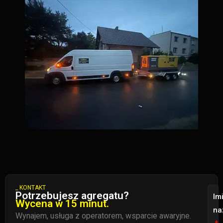
_ KONTAKT
Potrzebujesz agregatu?
Imi
Wycena w 15 minut.
na
Wynajem, usługa z operatorem, wsparcie awaryjne.