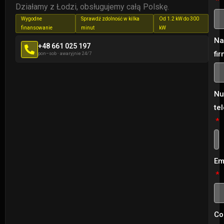
Działamy z Łodzi, obsługujemy całą Polskę.
Wygodne
Sprawdź zdolność w kilka
Od 1.2 kW do 300
finansowanie
minut
kW
Na
+48 661 025 197
fi
pon–sob
·
awaryjnie 24/7
Nu
te
Em
Co