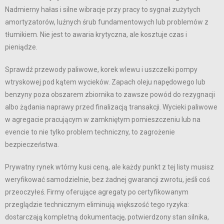
Nadmierny hałas i silne wibracje przy pracy to sygnał zużytych
amortyzatorów, luźnych śrub fundamentowych lub problemów z
tłumikiem. Nie jest to awaria krytyczna, ale kosztuje czas i
pieniądze.
Sprawdź przewody paliwowe, korek wlewu i uszczelki pompy
wtryskowej pod kątem wycieków. Zapach oleju napędowego lub
benzyny poza obszarem zbiornika to zawsze powód do rezygnacji
albo żądania naprawy przed finalizacją transakcji. Wycieki paliwowe
w agregacie pracującym w zamkniętym pomieszczeniu lub na
evencie to nie tylko problem techniczny, to zagrożenie
bezpieczeństwa.
Prywatny rynek wtórny kusi ceną, ale każdy punkt z tej listy musisz
weryfikować samodzielnie, bez żadnej gwarancji zwrotu, jeśli coś
przeoczyłeś. Firmy oferujące agregaty po certyfikowanym
przeglądzie technicznym eliminują większość tego ryzyka:
dostarczają kompletną dokumentację, potwierdzony stan silnika,