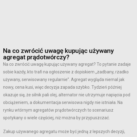
Na co zwrócić uwagę kupując używany agregat, próba
obciążeniowa
Układ paliwowy, poziom hałasu i skąd wziąć agregat z
gwarancją
Zanim przelew trafi do sprzedającego
Na co zwrócić uwagę kupując używany
agregat prądotwórczy?
Na co zwrócić uwagę kupując używany agregat? To pytanie zadaje
sobie każdy, kto trafi na ogłoszenie z dopiskiem „zadbany, rzadko
używany, serwisowany regularnie”. Agregat wygląda niemal jak
nowy, cena kusi, więc decyzja zapada szybko. Tydzień później
okazuje się, że silnik pali olej, alternator nie utrzymuje napięcia pod
obciążeniem, a dokumentacja serwisowa nigdy nie istniała. Na
rynku wtórnym agregatów prądotwórczych to scenariusz
spotykany o wiele częściej, niż można by przypuszczać.
Zakup używanego agregatu może być jedną z lepszych decyzji,