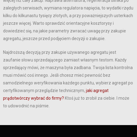
więcej niż cały zakup. Naprawa alternatora, regeneracja silnika po
zaległych serwisach, wymiana regulatora napięcia, to wydatki rzędu
kilku do kilkunastu tysięcy złotych, a przy poważniejszych usterkach
jeszcze więcej. Warto sprawdzić orientacyjne kosztorysy i
dowiedzieć się, na jakie parametry zwracać uwagę przy zakupie
agregatu, jeszcze przed podjęciem decyzji o zakupie.
Najdroższą decyzją przy zakupie używanego agregatu jest
zaufanie słowu sprzedającego zamiast własnym testom. Każdy
sprzedający mówi, że maszyna była zadbana. Twoja lista kontrolna
musi mówić coś innego. Jeśli chcesz mieć pewność bez
samodzielnego weryfikowania każdego punktu, wybierz agregat po
certyfikowanym przeglądzie technicznym,
jaki agregat
prądotwórczy wybrać do firmy?
Ktoś już to zrobił za ciebie. I może
to udowodnić na piśmie.