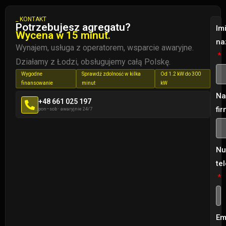
_ KONTAKT
Potrzebujesz agregatu?
Imi
Wycena w 15 minut.
na
Wynajem, usługa z operatorem, wsparcie awaryjne.
Działamy z Łodzi, obsługujemy całą Polskę.
Wygodne
Sprawdź zdolność w kilka
Od 1.2 kW do 300
finansowanie
minut
kW
Na
+48 661 025 197
fi
pon–sob
·
awaryjnie 24/7
Nu
te
Em