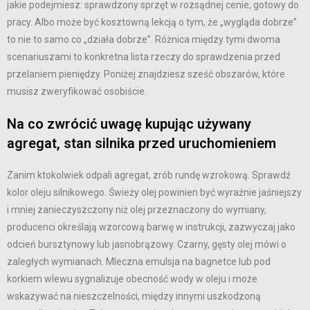
jakie podejmiesz: sprawdzony sprzęt w rozsądnej cenie, gotowy do
pracy. Albo może być kosztowną lekcją o tym, że „wygląda dobrze”
to nie to samo co „działa dobrze”. Różnica między tymi dwoma
scenariuszami to konkretna lista rzeczy do sprawdzenia przed
przelaniem pieniędzy. Poniżej znajdziesz sześć obszarów, które
musisz zweryfikować osobiście.
Na co zwrócić uwagę kupując używany
agregat, stan silnika przed uruchomieniem
Zanim ktokolwiek odpali agregat, zrób rundę wzrokową. Sprawdź
kolor oleju silnikowego. Świeży olej powinien być wyraźnie jaśniejszy
i mniej zanieczyszczony niż olej przeznaczony do wymiany,
producenci określają wzorcową barwę w instrukcji, zazwyczaj jako
odcień bursztynowy lub jasnobrązowy. Czarny, gęsty olej mówi o
zaległych wymianach. Mleczna emulsja na bagnetce lub pod
korkiem wlewu sygnalizuje obecność wody w oleju i może
wskazywać na nieszczelności, między innymi uszkodzoną