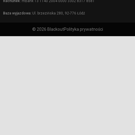
Rachunek:
mBank 13 1140 2004 0000 3302 8317 8581
Baza wyjazdowa:
Ul. brzezińska 280, 92-776 Łódź
© 2026 Blackout
Polityka prywatności