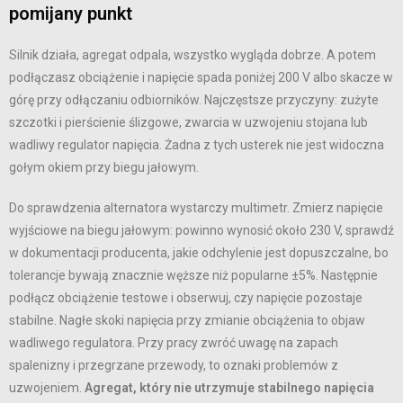
pomijany punkt
Silnik działa, agregat odpala, wszystko wygląda dobrze. A potem
podłączasz obciążenie i napięcie spada poniżej 200 V albo skacze w
górę przy odłączaniu odbiorników. Najczęstsze przyczyny: zużyte
szczotki i pierścienie ślizgowe, zwarcia w uzwojeniu stojana lub
wadliwy regulator napięcia. Żadna z tych usterek nie jest widoczna
gołym okiem przy biegu jałowym.
Do sprawdzenia alternatora wystarczy multimetr. Zmierz napięcie
wyjściowe na biegu jałowym: powinno wynosić około 230 V, sprawdź
w dokumentacji producenta, jakie odchylenie jest dopuszczalne, bo
tolerancje bywają znacznie węższe niż popularne ±5%. Następnie
podłącz obciążenie testowe i obserwuj, czy napięcie pozostaje
stabilne. Nagłe skoki napięcia przy zmianie obciążenia to objaw
wadliwego regulatora. Przy pracy zwróć uwagę na zapach
spalenizny i przegrzane przewody, to oznaki problemów z
uzwojeniem.
Agregat, który nie utrzymuje stabilnego napięcia