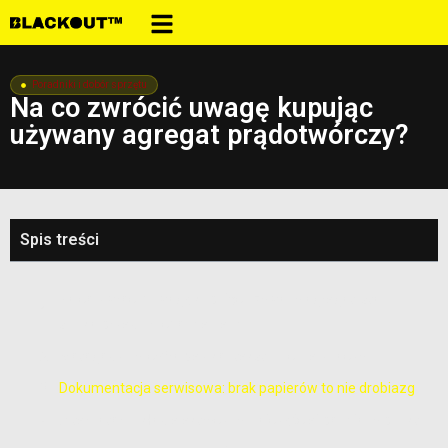
Poradniki i dobór sprzętu
Na co zwrócić uwagę kupując
używany agregat prądotwórczy?
Spis treści
Na co zwrócić uwagę kupując używany agregat, stan
silnika przed uruchomieniem
Motogodziny: cyfra bez kontekstu nic nie znaczy
Dokumentacja serwisowa: brak papierów to nie drobiazg
Alternator i układ elektryczny: najczęściej pomijany punkt