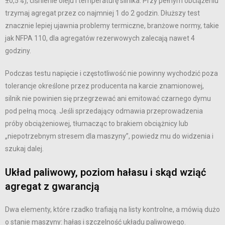
±0,5%), ciśnienie oleju i temperaturę silnika. Przy pełnym obciążeniu
trzymaj agregat przez co najmniej 1 do 2 godzin. Dłuższy test
znacznie lepiej ujawnia problemy termiczne, branżowe normy, takie
jak NFPA 110, dla agregatów rezerwowych zalecają nawet 4
godziny.
Podczas testu napięcie i częstotliwość nie powinny wychodzić poza
tolerancje określone przez producenta na karcie znamionowej,
silnik nie powinien się przegrzewać ani emitować czarnego dymu
pod pełną mocą. Jeśli sprzedający odmawia przeprowadzenia
próby obciążeniowej, tłumacząc to brakiem obciążnicy lub
„niepotrzebnym stresem dla maszyny”, powiedz mu do widzenia i
szukaj dalej.
Układ paliwowy, poziom hałasu i skąd wziąć
agregat z gwarancją
Dwa elementy, które rzadko trafiają na listy kontrolne, a mówią dużo
o stanie maszyny: hałas i szczelność układu paliwowego.