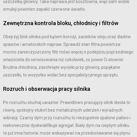
uszczelkę głowicy. Taka naprawa jest kosztowna, więc sam widok
emulsji powinien zapalić czerwone światło.
Zewnętrzna kontrola bloku, chłodnicy i filtrów
Obejrzyj blok silnika pod kątem korozji, zacieków oleju oraz śladów
spawów i amatorskich napraw. Sprawdź stan filtra powietrza:
mocno zanieczyszczony filtr mówi więcej o podejściu poprzedniego
właściciela do serwisowania niż cokolwiek, co powie Ci słownie.
Brudna chłodnica, zaschnięte wycieki przy głowicy, popękane
uszczelki, to wszystko widać bez specjalistycznego sprzętu.
Rozruch i obserwacja pracy silnika
Po rozruchu słuchaj uważnie. Prawidłowo pracujący silnik diesla to
równy, spokojny stukot bez metalicznych uderzeń i wyraźnych
wibracji. Czarny dym przy rozruchu to niezupełnie spalone paliwo i
niekoniecznie dyskwalifikuje agregat. Biały dym na ciepłym silniku
to już inna historia: może wskazywać na przedostawanie się płynu