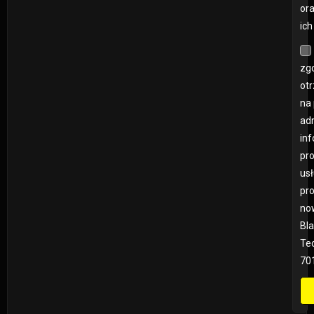
ora
ich
zg
ot
na
adr
inf
pr
us
pr
no
Bla
Teo
70