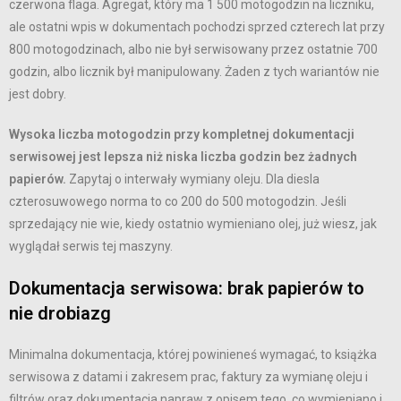
czerwona flaga. Agregat, który ma 1 500 motogodzin na liczniku,
ale ostatni wpis w dokumentach pochodzi sprzed czterech lat przy
800 motogodzinach, albo nie był serwisowany przez ostatnie 700
godzin, albo licznik był manipulowany. Żaden z tych wariantów nie
jest dobry.
Wysoka liczba motogodzin przy kompletnej dokumentacji
serwisowej jest lepsza niż niska liczba godzin bez żadnych
papierów.
Zapytaj o interwały wymiany oleju. Dla diesla
czterosuwowego norma to co 200 do 500 motogodzin. Jeśli
sprzedający nie wie, kiedy ostatnio wymieniano olej, już wiesz, jak
wyglądał serwis tej maszyny.
Dokumentacja serwisowa: brak papierów to
nie drobiazg
Minimalna dokumentacja, której powinieneś wymagać, to książka
serwisowa z datami i zakresem prac, faktury za wymianę oleju i
filtrów oraz dokumentacja napraw z opisem tego, co wymieniano i